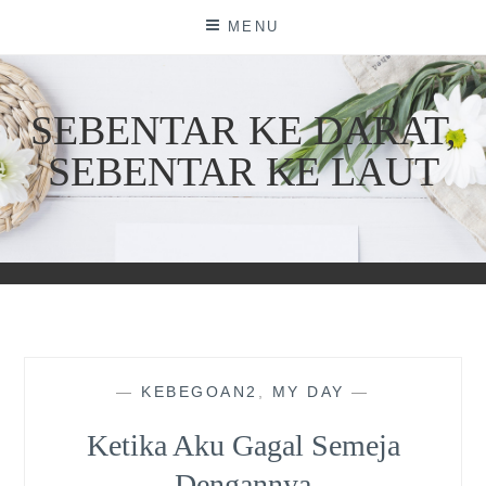
Skip
MENU
to
content
SEBENTAR KE DARAT,
SEBENTAR KE LAUT
—
KEBEGOAN2
,
MY DAY
—
Ketika Aku Gagal Semeja
Dengannya