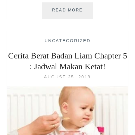
REVIEW
READ MORE
DIAPER
TIPE
PANTS
DAN
—
UNCATEGORIZED
—
PERKIRAAN
HARGA
Cerita Berat Badan Liam Chapter 5
: Jadwal Makan Ketat!
AUGUST 25, 2019