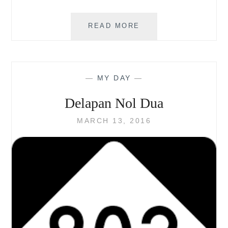
ROTI
READ MORE
SPESIAL
UNTUK
TOKO
ROTI
—
MY DAY
—
Delapan Nol Dua
MARCH 13, 2016