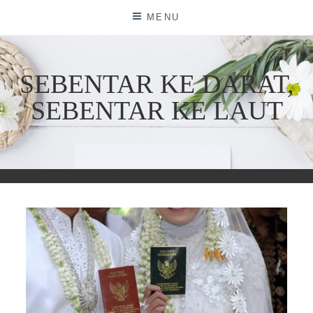
Skip
MENU
to
content
SEBENTAR KE DARAT,
SEBENTAR KE LAUT