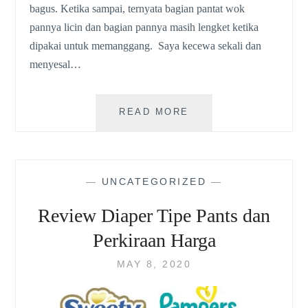
bagus. Ketika sampai, ternyata bagian pantat wok
pannya licin dan bagian pannya masih lengket ketika
dipakai untuk memanggang. Saya kecewa sekali dan
menyesal…
ALTERNATIF
READ MORE
ALAT
MASAK
YANG
AMAN
—
UNCATEGORIZED
—
DAN
SEHAT
Review Diaper Tipe Pants dan
Perkiraan Harga
MAY 8, 2020