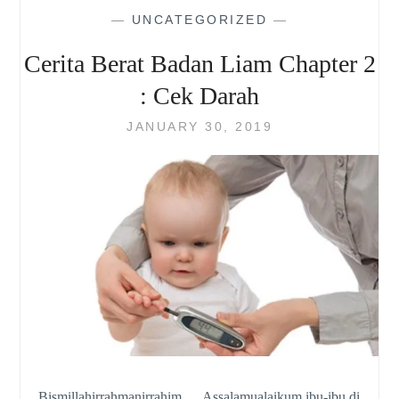
CHAPTER
—
UNCATEGORIZED
—
5
:
Cerita Berat Badan Liam Chapter 2
JADWAL
MAKAN
: Cek Darah
KETAT!
JANUARY 30, 2019
Bismillahirrahmanirrahim…. Assalamualaikum ibu-ibu di