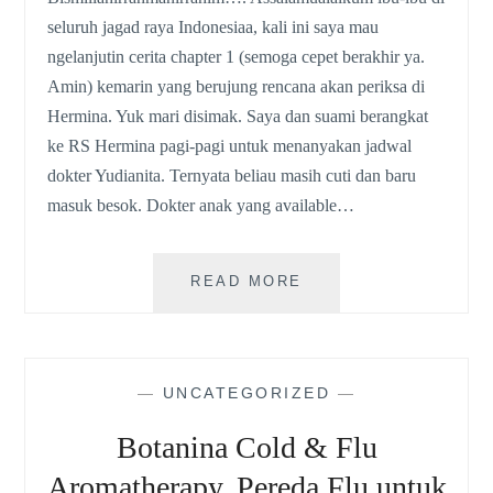
seluruh jagad raya Indonesiaa, kali ini saya mau
ngelanjutin cerita chapter 1 (semoga cepet berakhir ya.
Amin) kemarin yang berujung rencana akan periksa di
Hermina. Yuk mari disimak. Saya dan suami berangkat
ke RS Hermina pagi-pagi untuk menanyakan jadwal
dokter Yudianita. Ternyata beliau masih cuti dan baru
masuk besok. Dokter anak yang available…
CERITA
READ MORE
BERAT
BADAN
LIAM
CHAPTER
—
UNCATEGORIZED
—
2
:
Botanina Cold & Flu
CEK
DARAH
Aromatherapy, Pereda Flu untuk