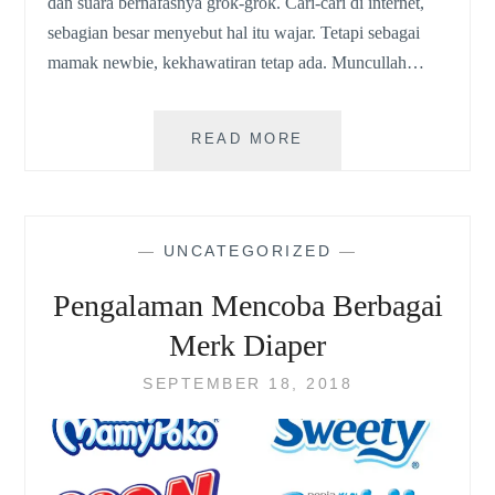
dan suara bernafasnya grok-grok. Cari-cari di internet,
sebagian besar menyebut hal itu wajar. Tetapi sebagai
mamak newbie, kekhawatiran tetap ada. Muncullah…
BOTANINA
READ MORE
COLD
&
FLU
AROMATHERAPY,
—
UNCATEGORIZED
—
PEREDA
FLU
Pengalaman Mencoba Berbagai
UNTUK
BAYI
Merk Diaper
<6
BULAN
SEPTEMBER 18, 2018