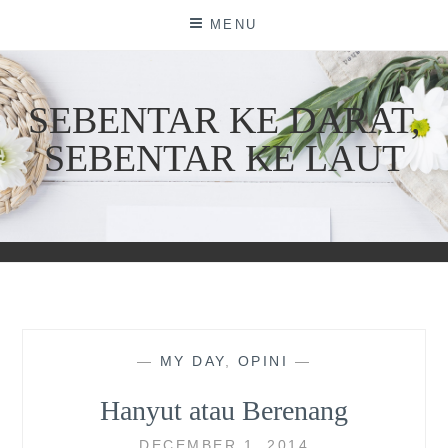
Skip
MENU
to
content
SEBENTAR KE DARAT,
SEBENTAR KE LAUT
—
MY DAY
,
OPINI
—
Hanyut atau Berenang
DECEMBER 1, 2014