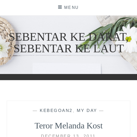
Skip
MENU
to
content
SEBENTAR KE DARAT,
SEBENTAR KE LAUT
—
KEBEGOAN2
,
MY DAY
—
Teror Melanda Kost
DECEMBER 13, 2011