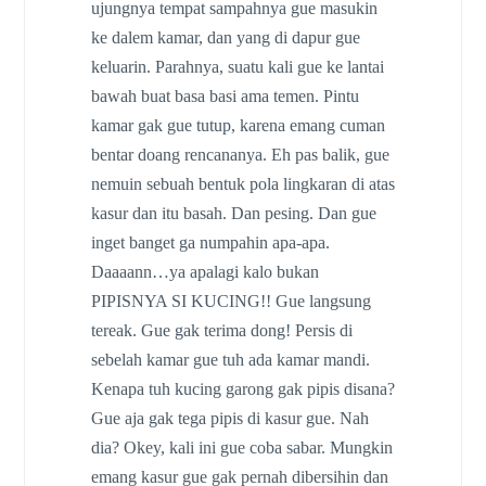
ujungnya tempat sampahnya gue masukin
ke dalem kamar, dan yang di dapur gue
keluarin. Parahnya, suatu kali gue ke lantai
bawah buat basa basi ama temen. Pintu
kamar gak gue tutup, karena emang cuman
bentar doang rencananya. Eh pas balik, gue
nemuin sebuah bentuk pola lingkaran di atas
kasur dan itu basah. Dan pesing. Dan gue
inget banget ga numpahin apa-apa.
Daaaann…ya apalagi kalo bukan
PIPISNYA SI KUCING!! Gue langsung
tereak. Gue gak terima dong! Persis di
sebelah kamar gue tuh ada kamar mandi.
Kenapa tuh kucing garong gak pipis disana?
Gue aja gak tega pipis di kasur gue. Nah
dia? Okey, kali ini gue coba sabar. Mungkin
emang kasur gue gak pernah dibersihin dan