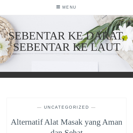
Skip
MENU
to
content
SEBENTAR KE DARAT,
SEBENTAR KE LAUT
—
UNCATEGORIZED
—
Alternatif Alat Masak yang Aman
dan Sehat